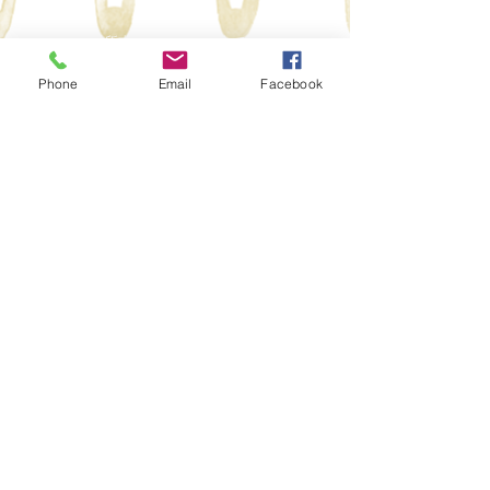
​対 象 者
​障がい児通所支援を利用する全ての障がい児
Phone
Email
Facebook
利用料・・・無料
​継続障がい児支援利用援助
利用している障がい児通所支援について、その内容
が適切かどうか一定期間ごとにサービス等の検証を
行い、「障がい児支援利用計画」の見直しを行いま
す（モニタリング）。またモニタリングの結果に基
づき、計画の変更申請などを勧奨します。
市区町村に申請手続きを行います。​
​利用の決定は市区町村が行います。
サービスを効率的に利用する為にマネジメントを行
うサービスです。障がい児が障がい児通所支援（児
童発達支援・放課後デイサービスなど）を利用する
前に障がい児童支援利用計画を作成し（障害児支援
利用援助）、通所支援開始後、一定期間ごとにモニ
タリングを行う（継続障がい児支援援助）等の支援
を行います。
Copyright(C)2017 Corporation DREAM All